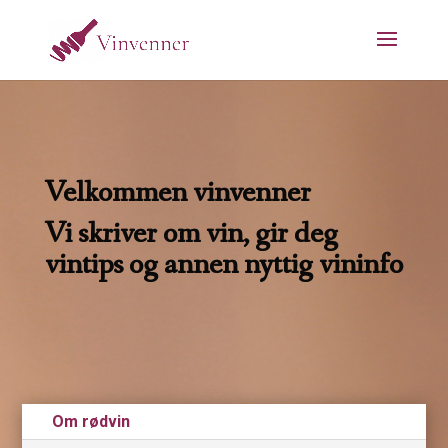
Velkommen vinvenner
Vi skriver om vin, gir deg
vintips og annen nyttig vininfo
Om rødvin