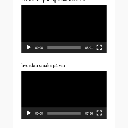
Videoavspiller
00:00
05:01
hvordan smake på vin
Videoavspiller
00:00
07:36