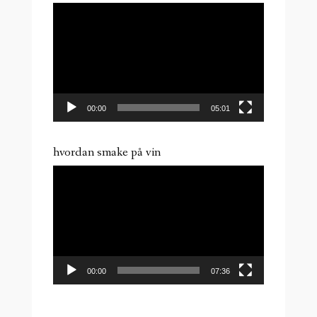
Videoavspiller
00:00
05:01
hvordan smake på vin
Videoavspiller
00:00
07:36