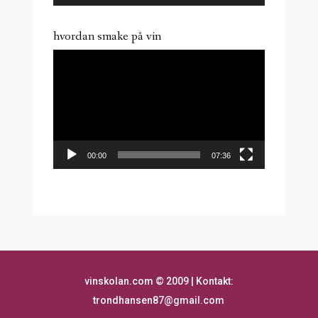
hvordan smake på vin
Videoavspiller
00:00
07:36
vinskolan.com
©
2009 | Kontakt:
trondhansen87@gmail.com