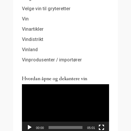
Velge vin til gryteretter
Vin
Vinartikler
Vindistrikt
Vinland
Vinprodusenter / importører
Hvordan åpne og dekantere vin
Videoavspiller
00:00
05:01