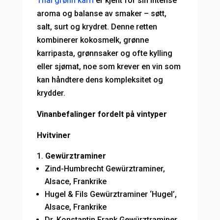
Thai grønn karri
er kjent for sin intense
aroma og balanse av smaker – søtt,
salt, surt og krydret. Denne retten
kombinerer kokosmelk, grønne
karripasta, grønnsaker og ofte kylling
eller sjømat, noe som krever en vin som
kan håndtere dens kompleksitet og
krydder.
Vinanbefalinger fordelt på vintyper
Hvitviner
Gewürztraminer
Zind-Humbrecht Gewürztraminer,
Alsace, Frankrike
Hugel & Fils Gewürztraminer ‘Hugel’,
Alsace, Frankrike
Dr. Konstantin Frank Gewürztraminer,