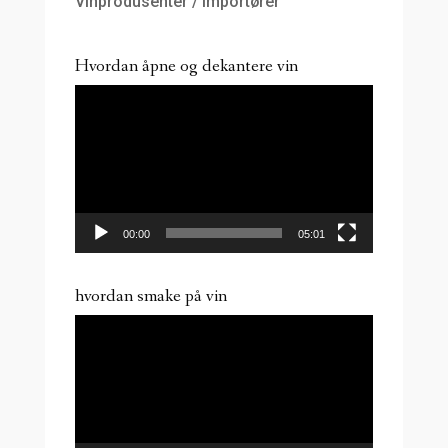
Vinprodusenter / importører
Hvordan åpne og dekantere vin
Videoavspiller
00:00
05:01
hvordan smake på vin
Videoavspiller