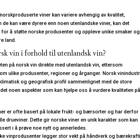
 norskproduserte viner kan variere avhengig av kvalitet,
om de kan være dyrere enn noen utenlandske viner, kan det
er for å støtte norske produsenter og oppleve unike smaker og
re land.
k vin i forhold til utenlandsk vin?
ten på norsk vin direkte med utenlandsk vin, ettersom
llom ulike produsenter, regioner og årganger. Norsk vinindustr
n klimatisk og geografisk profil sammenlignet med de store
 det noen aspekter som kan hjelpe oss å vurdere kvaliteten p
ner er ofte basert på lokale frukt- og bærsorter og har derfor
le drueviner. Dette gir norske viner en unik karakter som kan
ssert i å prøve noe nytt og annerledes.
e vinprodusenter legger stor vekt på håndverk og bærekraft