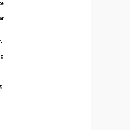
te
er
r,
.
og
og