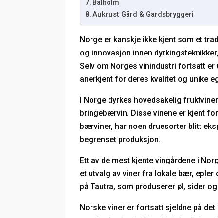
Balholm
Aukrust Gård & Gardsbryggeri
Norge er kanskje ikke kjent som et tra
og innovasjon innen dyrkingsteknikker, 
Selv om Norges vinindustri fortsatt er 
anerkjent for deres kvalitet og unike 
I Norge dyrkes hovedsakelig fruktvine
bringebærvin. Disse vinene er kjent for 
bærviner, har noen druesorter blitt ek
begrenset produksjon.
Ett av de mest kjente vingårdene i Nor
et utvalg av viner fra lokale bær, epl
på Tautra, som produserer øl, sider og
Norske viner er fortsatt sjeldne på de