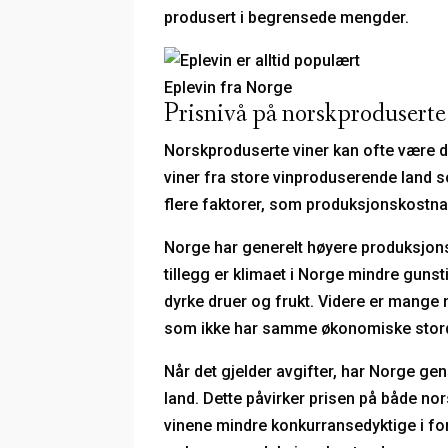
produsert i begrensede mengder.
Eplevin fra Norge
Prisnivå på norskproduserte
Norskproduserte viner kan ofte være 
viner fra store vinproduserende land so
flere faktorer, som produksjonskostnad
Norge har generelt høyere produksjonsk
tillegg er klimaet i Norge mindre guns
dyrke druer og frukt. Videre er mange
som ikke har samme økonomiske stordr
Når det gjelder avgifter, har Norge g
land. Dette påvirker prisen på både no
vinene mindre konkurransedyktige i for