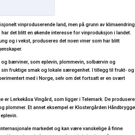
disjonelt vinproduserende land, men på grunn av klimaendring
har det blitt en økende interesse for vinproduksjon i landet.
ung og i vekst, produseres det noen viner som har blitt
egenskaper.
r og bærviner, som eplevin, plommevin, solbærvin og
sin fruktige smak og lokale særegenhet. I tillegg til frukt- og
sperimentert med i Norge, selv om det fortsatt er en svært
ge er Lerkekåsa Vingård, som ligger i Telemark. De produsere
er og plommer. Et annet eksempel er Klostergården Håndbrygge
 eplevin.
t internasjonale markedet og kan være vanskelige å finne