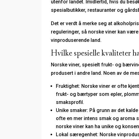
utenfor landet. Imidlertid, hvis du bes
spesialbutikker, restauranter og gårdsb
Det er verdt å merke seg at alkoholpri
reguleringer, så norske viner kan vær
vinproduserende land.
Hvilke spesielle kvaliteter h
Norske viner, spesielt frukt- og bærvin
produsert i andre land. Noen av de mes
Fruktighet: Norske viner er ofte kjent
frukt- og bærtyper som epler, plomme
smaksprofil.
Unike smaker: På grunn av det kalde
ofte en mer intens smak og aroma sa
norske viner kan ha unike og konsent
Lokal særegenhet: Norske vinproduse