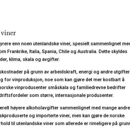
 viner
dyrere enn noen utenlandske viner, spesielt sammenlignet me
m Frankrike, Italia, Spania, Chile og Australia. Dette skyldes
er, klima, skala og avgifter.
ostnader på grunn av arbeidskraft, energi og andre utgifter.
tig for vinproduksjon, noe som kan gjøre det mer kostbart å
 norske vinprodusenter småskala og familiedrevne bedrifter
iftsfordeler som større, internasjonale produsenter.
enerelt høyere alkoholavgifter sammenlignet med mange andr
rskproduserte og importerte viner, men kan gjøre de norske
hold til utenlandske viner som allerede er rimeligere på grun