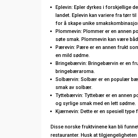
Eplevin: Epler dyrkes i forskjellige d
landet. Eplevin kan variere fra tørr 
for å skape unike smakskombinasjo
Plommevin: Plommer er en annen popu
søte smak. Plommevin kan være båd
Pærevin: Pære er en annen frukt som
en mild sødme.
Bringebærvin: Bringebærvin er en fru
bringebæraroma.
Solbærvin: Solbær er en populær bært
smak av solbær.
Tyttebærvin: Tyttebær er en annen po
og syrlige smak med en lett sødme.
Kjærnevin: Dette er en spesiell type 
Disse norske fruktvinene kan bli funne
restauranter. Husk at tilgjengelighete