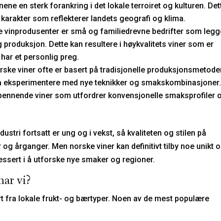
ne en sterk forankring i det lokale terroiret og kulturen. Det
k karakter som reflekterer landets geografi og klima.
vinprodusenter er små og familiedrevne bedrifter som legg
 produksjon. Dette kan resultere i høykvalitets viner som er
ar et personlig preg.
orske viner ofte er basert på tradisjonelle produksjonsmetode
 å eksperimentere med nye teknikker og smakskombinasjoner
 spennende viner som utfordrer konvensjonelle smaksprofiler 
dustri fortsatt er ung og i vekst, så kvaliteten og stilen på
og årganger. Men norske viner kan definitivt tilby noe unikt 
essert i å utforske nye smaker og regioner.
har vi?
t fra lokale frukt- og bærtyper. Noen av de mest populære