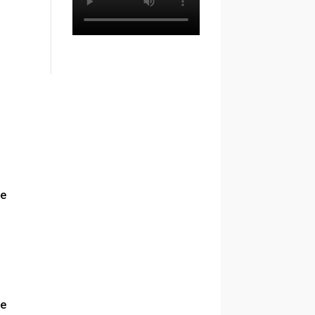
le
le