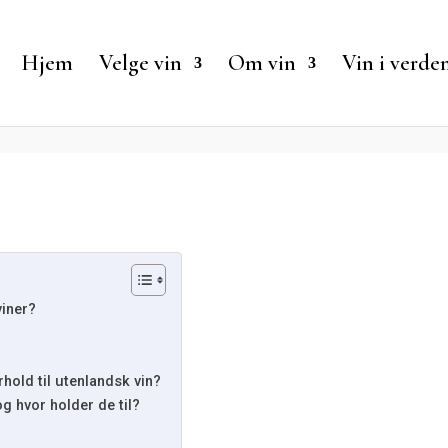
Hjem
Velge vin
Om vin
Vin i verde
viner?
rhold til utenlandsk vin?
g hvor holder de til?