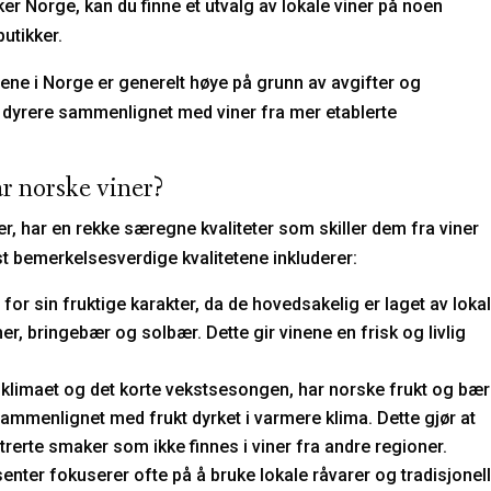
øker Norge, kan du finne et utvalg av lokale viner på noen
utikker.
sene i Norge er generelt høye på grunn av avgifter og
e dyrere sammenlignet med viner fra mer etablerte
ar norske viner?
er, har en rekke særegne kvaliteter som skiller dem fra viner
t bemerkelsesverdige kvalitetene inkluderer:
 for sin fruktige karakter, da de hovedsakelig er laget av loka
r, bringebær og solbær. Dette gir vinene en frisk og livlig
 klimaet og det korte vekstsesongen, har norske frukt og bær
mmenlignet med frukt dyrket i varmere klima. Dette gjør at
rerte smaker som ikke finnes i viner fra andre regioner.
nter fokuserer ofte på å bruke lokale råvarer og tradisjonel