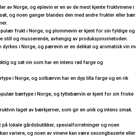
eler av Norge, og eplevin er en av de mest kjente fruktvinene i
til søt, og noen ganger blandes den med andre frukter eller bær
ner.
lær frukt i Norge, og plommevin er kjent for sin fyldige og
e still og musserende, avhengig av produksjonsmetoden.
 dyrkes i Norge, og pærevin er en delikat og aromatisk vin 
ktig og søt vin som har en intens rød farge og
ype i Norge, og solbærvin har en dyp lilla farge og en rik
pulær bærtype i Norge, og tyttebærvin er kjent for sin friske
fruktvin laget av bærkjerner, som gir en unik og intens smak.
t på lokale gårdsbutikker, spesialforretninger og noen
n kan variere, og noen av vinene kan være sesongbaserte eller