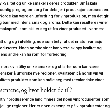
y kvalitet og unike smaker i deres produkter. Småskala
rsonlig preg og omsorg for detaljer i produksjonsprosessen.
i Norge kan være en utfordring for vinproduksjon, men det gir
og bær med intens smak og aroma. Dette kan resultere i viner
ksprofil som skiller seg ut fra viner produsert i varmere
tt ung og i utvikling, noe som betyr at det er stor variasjon i
roduseres. Noen norske viner kan være av høy kvalitet og
mens andre kan ha rom for forbedring.
norsk vin tilby unike smaker og stilarter som kan være
nsker å utforske nye regioner. Kvaliteten på norsk vin vil
kvalitets produkter som kan måle seg med utenlandske viner.
entene, og hvor holder de til?
ort vinproduserende land, finnes det noen vinprodusenter som
kjellige regioner. Her er noen eksempler på vinprodusenter og