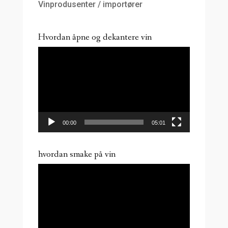
Vinprodusenter / importører
Hvordan åpne og dekantere vin
Videoavspiller
00:00
05:01
hvordan smake på vin
Videoavspiller