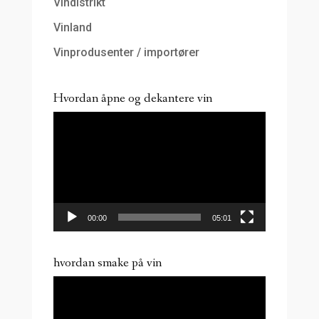
Vindistrikt
Vinland
Vinprodusenter / importører
Hvordan åpne og dekantere vin
Videoavspiller
00:00
05:01
hvordan smake på vin
Videoavspiller