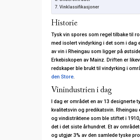
Vinklassifikasjoner
Historie
Tysk vin spores som regel tilbake til ro
med isolert vindyrking i det som i dag
av vin i Rheingau som ligger på østsid
Erkebiskopen av Mainz. Driften er like
redskaper ble brukt til vindyrking i om
den Store
.
Vinindustrien i dag
I dag er området en av 13 designerte 
kvalitetsvin og predikatsvin. Rheingau 
og vindistriktene som ble stiftet i 191
det i det siste århundret. Et av områd
og utgjør 3% av den samlede tyske pr