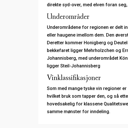
direkte syd-over, med elven foran seg
Underområder
Underområdene for regionen er delt in
eller haugene imellom dem. Den øverst
Deretter kommer Honigberg og Deutelsb
bekkefaret ligger Mehrholzchen og Ernt
Johannisberg, med underområdet Königb
ligger Steil-Johannisberg
Vinklassifikasjoner
Som med mange tyske vin regioner er Rh
hvilket bruk som tapper den, og så ett
hovedsakelig for klassene Qualitetswe
samme mønster for inndeling.