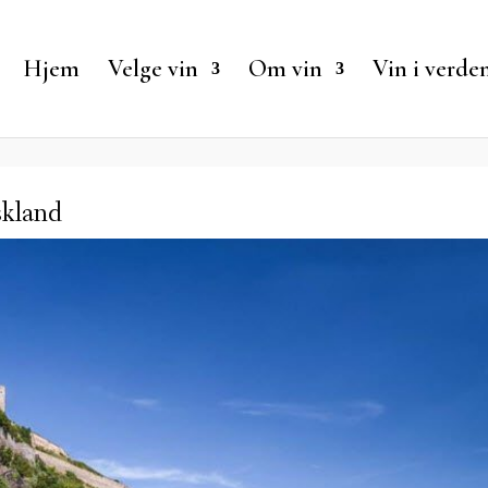
Hjem
Velge vin
Om vin
Vin i verde
skland