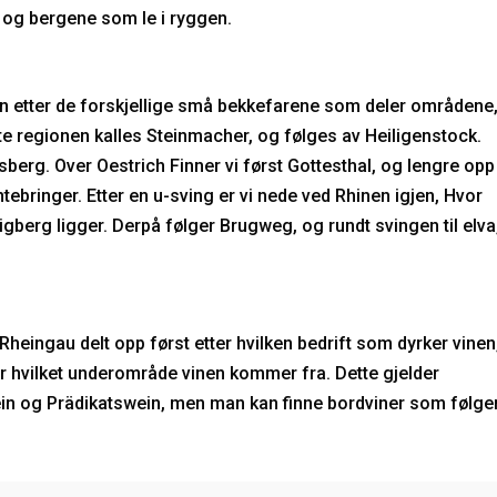
, og bergene som le i ryggen.
n etter de forskjellige små bekkefarene som deler områdene
e regionen kalles Steinmacher, og følges av Heiligenstock.
erg. Over Oestrich Finner vi først Gottesthal, og lengre opp
ebringer. Etter en u-sving er vi nede ved Rhinen igjen, Hvor
erg ligger. Derpå følger Brugweg, og rundt svingen til elva
eingau delt opp først etter hvilken bedrift som dyrker vinen
er hvilket underområde vinen kommer fra. Dette gjelder
in og Prädikatswein, men man kan finne bordviner som følge