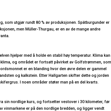
ing, som utgjør rundt 80 % av produksjonen. Spätburgunder er
uksjonen, men Müller-Thurgau, er en av de mange andre
anta.
 elven hjelper med å holde en stabil høy temperatur. Klima kan
klima, og området er fortsatt påvirket av Golfstrømmen, so
. Jordsmonnet er en blanding hvor den øvre delen er gammel
ndsten og kalkstein. Etter Hallgarten skifter dette og jorden
skifergrus. I noen områder støter man på en del kvarts.
 sin nordlige kurs, og fortsetter vestover i 30 kilometer, før
av vinmarkene er på den nordlige bredden, og ligger vendt