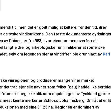
mersk tid, men det er godt mulig at keltere, før den tid, drev
 er de tyske vindistriktene. Den første dokumenterte dyrkninge
en av Rhinen, er fra 983, hvor eiendommen overføres til
vel langt eldre, og arkeologiske funn indikerer at romerske
rådet, selv om legenden sier at vindriften ble grunnlagt av
Karl
tyske vinregioner, og produserer mange viner merket
er det tradisjonelle navnet som fylket (gau) hadde i keisertide
0, forandret seg ikke slik som oppdelingen av Tyskland gjorde
ets mest kjente merker er Schloss Johannisberg. Området er li
oduksjonen med sine 3 125 ha. Regionen er dominert av