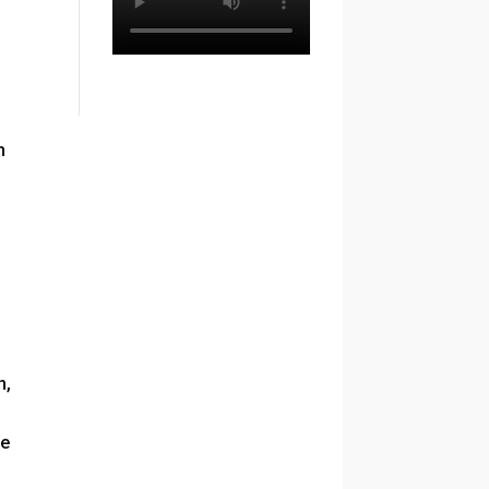
n
n,
te