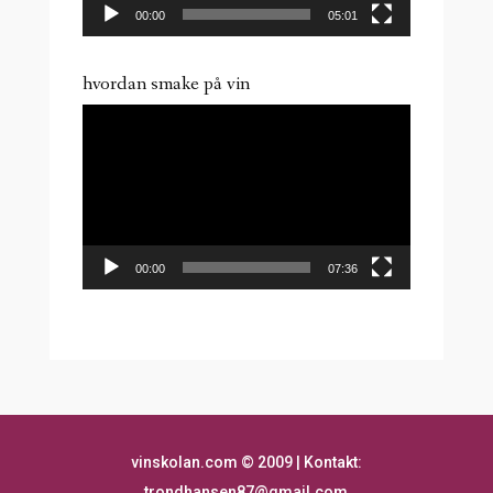
00:00
05:01
hvordan smake på vin
Videoavspiller
00:00
07:36
vinskolan.com
©
2009 | Kontakt:
trondhansen87@gmail.com