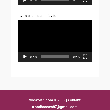
00:00
05:01
hvordan smake på vin
Videoavspiller
00:00
07:36
vinskolan.com
©
2009 | Kontakt:
trondhansen87@gmail.com